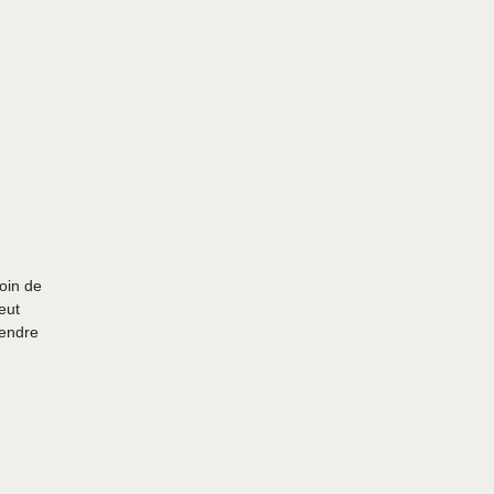
oin de
eut
vendre