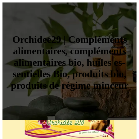
Orchidee29 | Compléments
alimen­tai­res, compléments
alimen­tai­res bio, huiles es­
sentiel­les Bio, produits bio,
produits de régime minceur